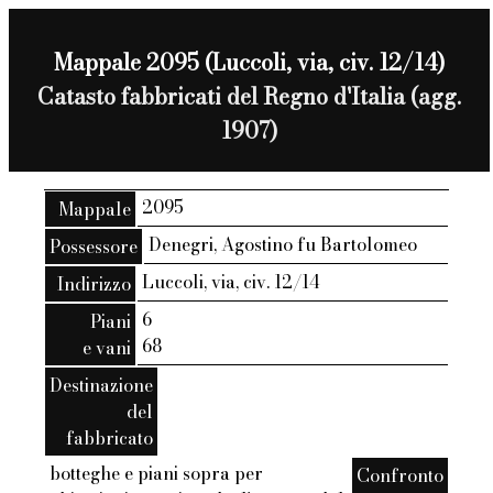
Mappale 2095 (Luccoli, via, civ. 12/14)
Catasto fabbricati del Regno d'Italia (agg.
1907)
2095
Mappale
Denegri, Agostino fu Bartolomeo
Possessore
Luccoli, via, civ. 12/14
Indirizzo
6
Piani
68
e vani
Destinazione
del
fabbricato
botteghe e piani sopra per
Confronto