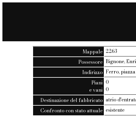
2263
Mappale
Bignone, Enri
Possessore
Ferro, piazza 
Indirizzo
0
Piani
0
e vani
atrio d'entra
Destinazione del fabbricato
esistente
Confronto con stato attuale