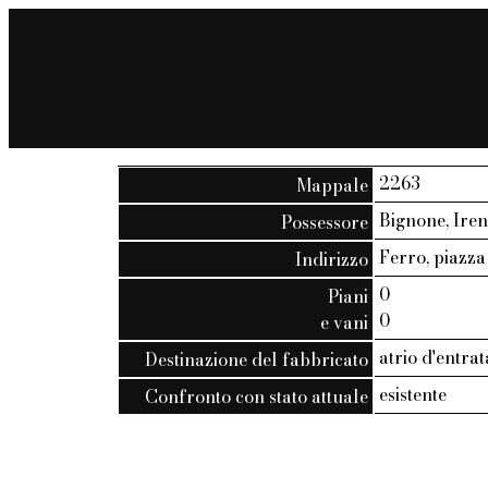
2263
Mappale
Bignone, Iren
Possessore
Ferro, piazza 
Indirizzo
0
Piani
0
e vani
atrio d'entra
Destinazione del fabbricato
esistente
Confronto con stato attuale