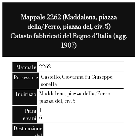
Mappale 2262 (Maddalena, piazza
della/Ferro, piazza del, civ. 5)
Catasto fabbricati del Regno d'Italia (agg.
1907)
2262
Mappale
Castello, Giovanna fu Giuseppe;
Possessore
sorella
Maddalena, piazza della/Ferro,
Indirizzo
piazza del, civ. 5
1
Piani
6
e vani
Destinazione
del