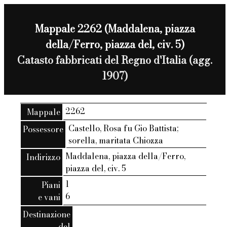
Mappale 2262 (Maddalena, piazza
della/Ferro, piazza del, civ. 5)
Catasto fabbricati del Regno d'Italia (agg.
1907)
2262
Mappale
Castello, Rosa fu Gio Battista;
Possessore
sorella, maritata Chiozza
Maddalena, piazza della/Ferro,
Indirizzo
piazza del, civ. 5
1
Piani
6
e vani
Destinazione
del