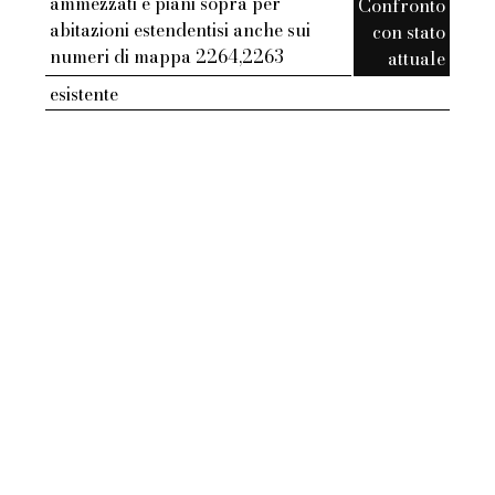
ammezzati e piani sopra per
Confronto
abitazioni estendentisi anche sui
con stato
numeri di mappa 2264,2263
attuale
esistente