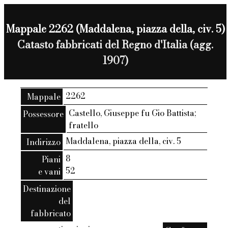
Mappale 2262 (Maddalena, piazza della, civ. 5)
Catasto fabbricati del Regno d'Italia (agg.
1907)
2262
Mappale
Castello, Giuseppe fu Gio Battista;
Possessore
fratello
Maddalena, piazza della, civ. 5
Indirizzo
8
Piani
52
e vani
Destinazione
del
fabbricato