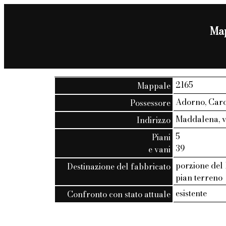
Map
2165
Mappale
Adorno, Caro
Possessore
Maddalena, vic
Indirizzo
5
Piani
39
e vani
porzione del 1
Destinazione del fabbricato
pian terreno
esistente
Confronto con stato attuale