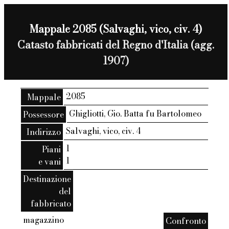
Mappale 2085 (Salvaghi, vico, civ. 4)
Catasto fabbricati del Regno d'Italia (agg.
1907)
2085
Mappale
Ghigliotti, Gio. Batta fu Bartolomeo
Possessore
Salvaghi, vico, civ. 4
Indirizzo
1
Piani
1
e vani
Destinazione
del
fabbricato
magazzino
Confronto