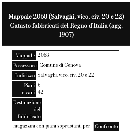
Mappale 2068 (Salvaghi, vico, civ. 20 e 22)
Catasto fabbricati del Regno d'Italia (agg.
1907)
2068
Mappale
Comune di Genova
Possessore
Salvaghi, vico, civ. 20 e 22
Indirizzo
6
Piani
42
e vani
Destinazione
del
fabbricato
magazzini con piani soprastanti per
Confronto