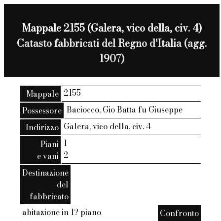
Mappale 2155 (Galera, vico della, civ. 4)
Catasto fabbricati del Regno d'Italia (agg.
1907)
2155
Mappale
Baciocco, Gio Batta fu Giuseppe
Possessore
Galera, vico della, civ. 4
Indirizzo
1
Piani
2
e vani
Destinazione
del
fabbricato
abitazione in 1? piano
Confronto