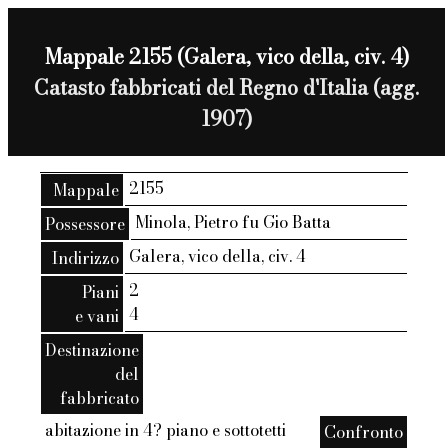
Mappale 2155 (Galera, vico della, civ. 4)
Catasto fabbricati del Regno d'Italia (agg.
1907)
2155
Mappale
Minola, Pietro fu Gio Batta
Possessore
Galera, vico della, civ. 4
Indirizzo
2
Piani
4
e vani
Destinazione
del
fabbricato
abitazione in 4? piano e sottotetti
Confronto