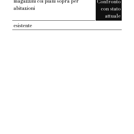
magazzini coi piani sopra per
Confronto
abitazioni
con stato
attuale
esistente