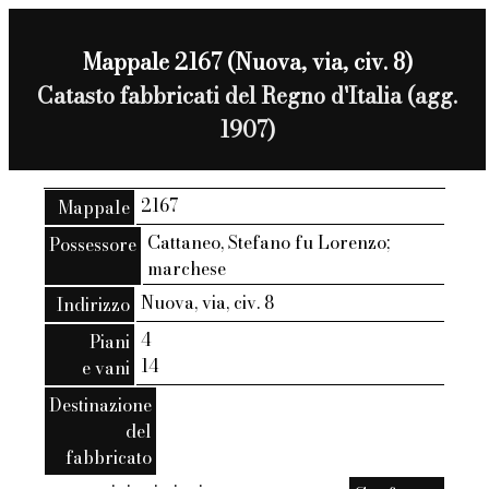
Mappale 2167 (Nuova, via, civ. 8)
Catasto fabbricati del Regno d'Italia (agg.
1907)
2167
Mappale
Cattaneo, Stefano fu Lorenzo;
Possessore
marchese
Nuova, via, civ. 8
Indirizzo
4
Piani
14
e vani
Destinazione
del
fabbricato