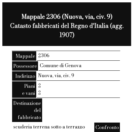
Mappale 2306 (Nuova, via, civ. 9)
Catasto fabbricati del Regno d'Italia (agg.
1907)
2306
Mappale
Comune di Genova
Possessore
Nuova, via, civ. 9
Indirizzo
2
Piani
2
e vani
Destinazione
del
fabbricato
scuderia terrena sotto a terrazzo
Confronto