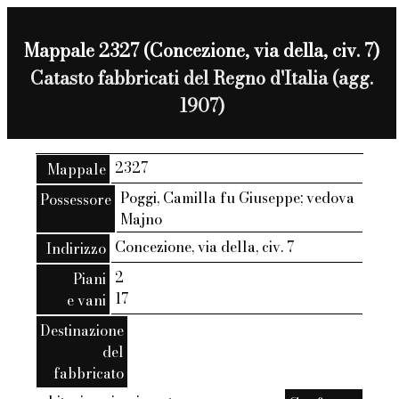
Mappale 2327 (Concezione, via della, civ. 7)
Catasto fabbricati del Regno d'Italia (agg.
1907)
2327
Mappale
Poggi, Camilla fu Giuseppe; vedova
Possessore
Majno
Concezione, via della, civ. 7
Indirizzo
2
Piani
17
e vani
Destinazione
del
fabbricato