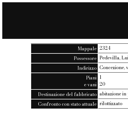
2324
Mappale
Pedevilla, Lu
Possessore
Concezione, vi
Indirizzo
1
Piani
20
e vani
abitazione in
Destinazione del fabbricato
rilottizzato
Confronto con stato attuale