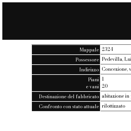
2324
Mappale
Pedevilla, Lui
Possessore
Concezione, vi
Indirizzo
1
Piani
20
e vani
abitazione in
Destinazione del fabbricato
rilottizzato
Confronto con stato attuale