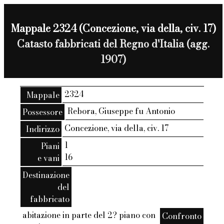
Mappale 2324 (Concezione, via della, civ. 17)
Catasto fabbricati del Regno d'Italia (agg.
1907)
2324
Mappale
Rebora, Giuseppe fu Antonio
Possessore
Concezione, via della, civ. 17
Indirizzo
1
Piani
16
e vani
Destinazione
del
fabbricato
abitazione in parte del 2? piano con
Confronto