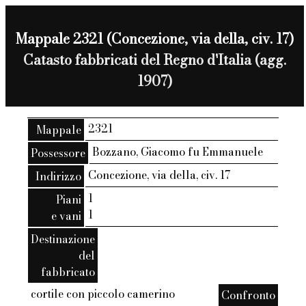
Mappale 2321 (Concezione, via della, civ. 17)
Catasto fabbricati del Regno d'Italia (agg.
1907)
2321
Mappale
Bozzano, Giacomo fu Emmanuele
Possessore
Concezione, via della, civ. 17
Indirizzo
1
Piani
1
e vani
Destinazione
del
fabbricato
cortile con piccolo camerino
Confronto