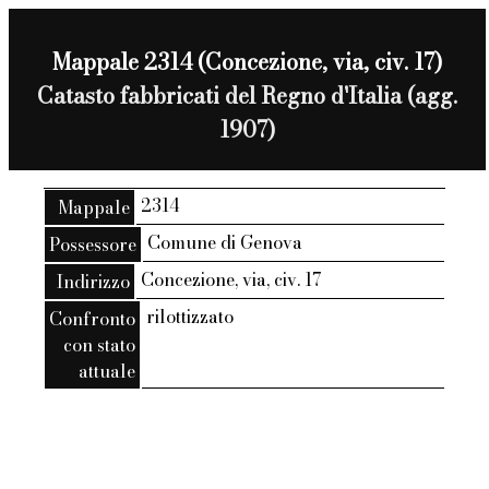
Mappale 2314 (Concezione, via, civ. 17)
Catasto fabbricati del Regno d'Italia (agg.
1907)
2314
Mappale
Comune di Genova
Possessore
Concezione, via, civ. 17
Indirizzo
rilottizzato
Confronto
con stato
attuale