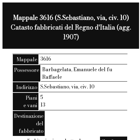
Mappale 3616 (S.Sebastiano, via, civ. 10)
Catasto fabbricati del Regno d'Italia (agg.
1907)
3616
Mappale
Barbagelata, Emanuele del fu
Possessore
Raffaele
S.Sebastiano, via, civ. 10
Indirizzo
5
Piani
13
e vani
Destinazione
del
fabbricato