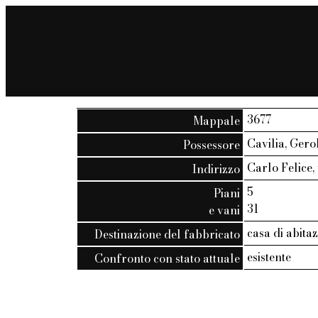
3677
Mappale
Cavilia, Gero
Possessore
Carlo Felice, v
Indirizzo
5
Piani
31
e vani
casa di abita
Destinazione del fabbricato
esistente
Confronto con stato attuale