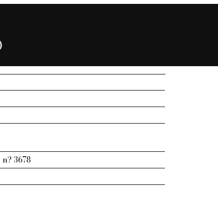
)
l n? 3678