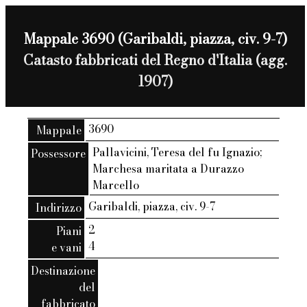
Mappale 3690 (Garibaldi, piazza, civ. 9-7)
Catasto fabbricati del Regno d'Italia (agg.
1907)
3690
Mappale
Pallavicini, Teresa del fu Ignazio;
Possessore
Marchesa maritata a Durazzo
Marcello
Garibaldi, piazza, civ. 9-7
Indirizzo
2
Piani
4
e vani
Destinazione
del
fabbricato