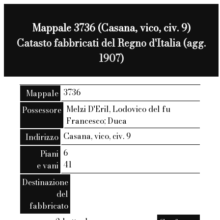
Mappale 3736 (Casana, vico, civ. 9)
Catasto fabbricati del Regno d'Italia (agg.
1907)
3736
Mappale
Melzi D'Eril, Lodovico del fu
Possessore
Francesco; Duca
Casana, vico, civ. 9
Indirizzo
6
Piani
41
e vani
Destinazione
del
fabbricato