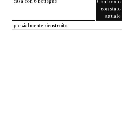
casa con 6 botteghe
Confronto
con stato
attuale
parzialmente ricostruito