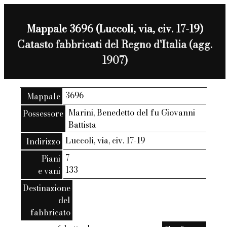
Mappale 3696 (Luccoli, via, civ. 17-19)
Catasto fabbricati del Regno d'Italia (agg.
1907)
3696
Mappale
Marini, Benedetto del fu Giovanni
Possessore
Battista
Luccoli, via, civ. 17-19
Indirizzo
7
Piani
133
e vani
Destinazione
del
fabbricato