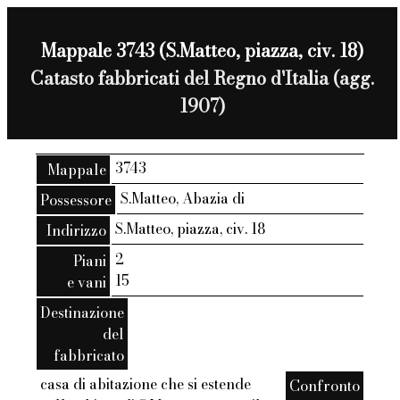
Mappale 3743 (S.Matteo, piazza, civ. 18)
Catasto fabbricati del Regno d'Italia (agg.
1907)
3743
Mappale
S.Matteo, Abazia di
Possessore
S.Matteo, piazza, civ. 18
Indirizzo
2
Piani
15
e vani
Destinazione
del
fabbricato
casa di abitazione che si estende
Confronto