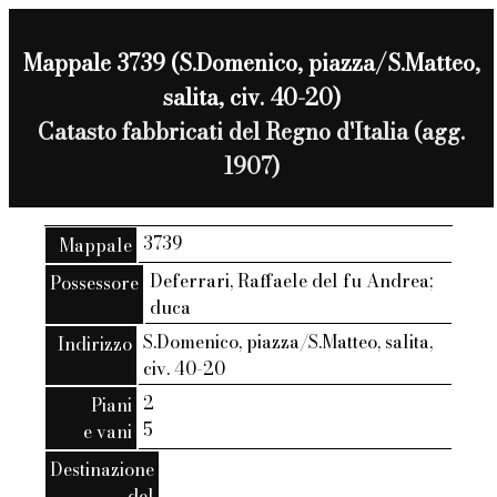
Mappale 3739 (S.Domenico, piazza/S.Matteo,
salita, civ. 40-20)
Catasto fabbricati del Regno d'Italia (agg.
1907)
3739
Mappale
Deferrari, Raffaele del fu Andrea;
Possessore
duca
S.Domenico, piazza/S.Matteo, salita,
Indirizzo
civ. 40-20
2
Piani
5
e vani
Destinazione
del