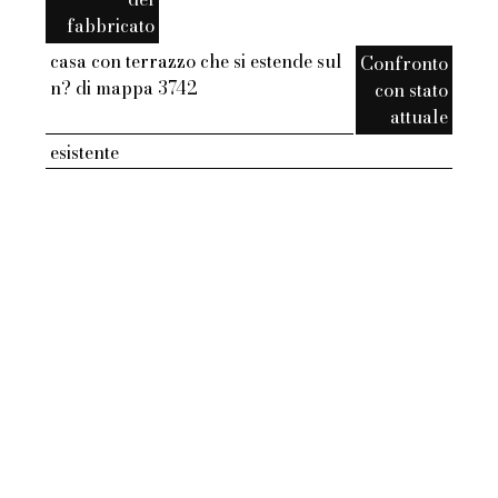
fabbricato
casa con terrazzo che si estende sul
Confronto
n? di mappa 3742
con stato
attuale
esistente