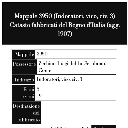
Mappale 3950 (Indoratori, vico, civ. 3)
Catasto fabbricati del Regno d'Italia (agg.
1907)
3950
Mappale
Zerbino, Luigi del fu Gerolamo;
Possessore
Conte
Indoratori, vico, civ. 3
Indirizzo
5
Piani
19
e vani
Destinazione
del
fabbricato