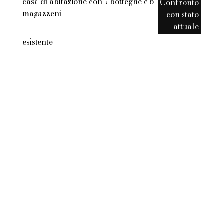
casa di abitazione con 7 botteghe e 6
Confronto
magazzeni
con stato
attuale
esistente