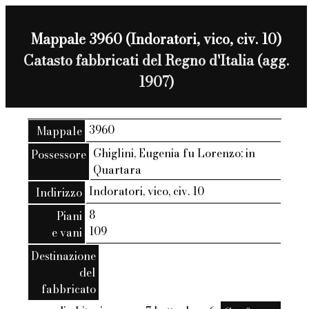
Mappale 3960 (Indoratori, vico, civ. 10)
Catasto fabbricati del Regno d'Italia (agg.
1907)
3960
Mappale
Ghiglini, Eugenia fu Lorenzo; in
Possessore
Quartara
Indoratori, vico, civ. 10
Indirizzo
8
Piani
109
e vani
Destinazione
del
fabbricato