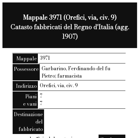
Mappale 3971 (Orefici, via, civ. 9)
Catasto fabbricati del Regno d'Italia (agg.
1907)
3971
Mappale
Garbarino, Ferdinando del fu
Possessore
Pietro; farmacista
Orefici, via, civ. 9
Indirizzo
7
Piani
7
e vani
Destinazione
del
fabbricato