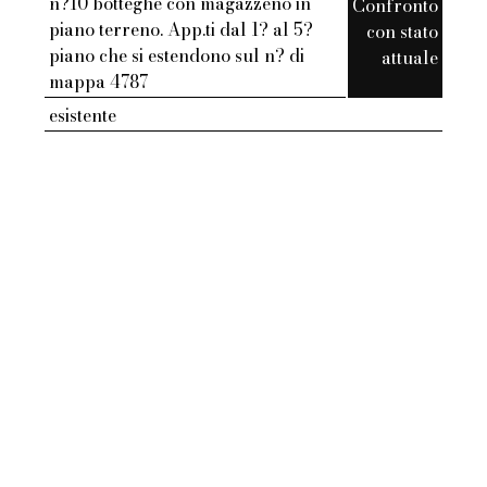
n?10 botteghe con magazzeno in
Confronto
piano terreno. App.ti dal 1? al 5?
con stato
piano che si estendono sul n? di
attuale
mappa 4787
esistente