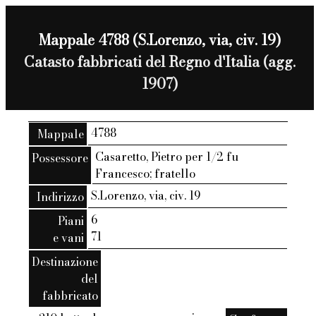
Mappale 4788 (S.Lorenzo, via, civ. 19)
Catasto fabbricati del Regno d'Italia (agg.
1907)
4788
Mappale
Casaretto, Pietro per 1/2 fu
Possessore
Francesco; fratello
S.Lorenzo, via, civ. 19
Indirizzo
6
Piani
71
e vani
Destinazione
del
fabbricato