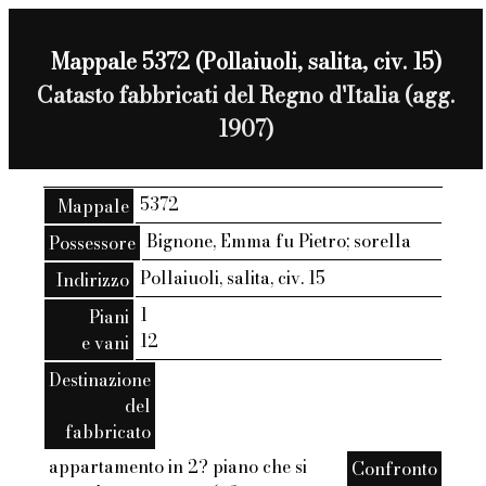
Mappale 5372 (Pollaiuoli, salita, civ. 15)
Catasto fabbricati del Regno d'Italia (agg.
1907)
5372
Mappale
Bignone, Emma fu Pietro; sorella
Possessore
Pollaiuoli, salita, civ. 15
Indirizzo
1
Piani
12
e vani
Destinazione
del
fabbricato
appartamento in 2? piano che si
Confronto