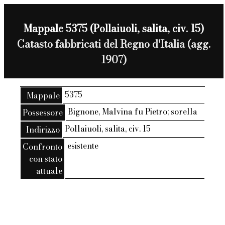
Mappale 5375 (Pollaiuoli, salita, civ. 15)
Catasto fabbricati del Regno d'Italia (agg.
1907)
5375
Mappale
Bignone, Malvina fu Pietro; sorella
Possessore
Pollaiuoli, salita, civ. 15
Indirizzo
esistente
Confronto
con stato
attuale