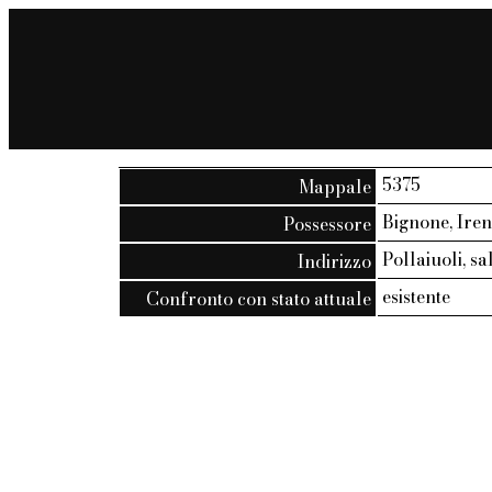
5375
Mappale
Bignone, Iren
Possessore
Pollaiuoli, sal
Indirizzo
esistente
Confronto con stato attuale