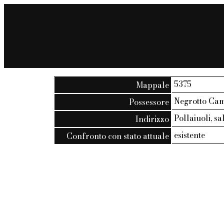
5375
Mappale
Negrotto Cam
Possessore
Pollaiuoli, sal
Indirizzo
esistente
Confronto con stato attuale