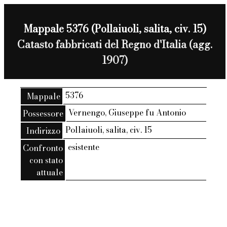
Mappale 5376 (Pollaiuoli, salita, civ. 15)
Catasto fabbricati del Regno d'Italia (agg.
1907)
5376
Mappale
Vernengo, Giuseppe fu Antonio
Possessore
Pollaiuoli, salita, civ. 15
Indirizzo
esistente
Confronto
con stato
attuale