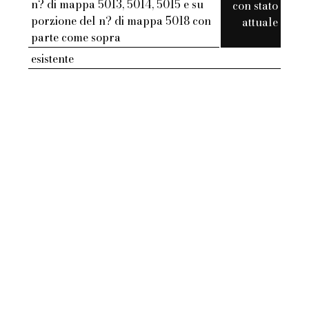
n? di mappa 5013, 5014, 5015 e su
con stato
porzione del n? di mappa 5018 con
attuale
parte come sopra
esistente