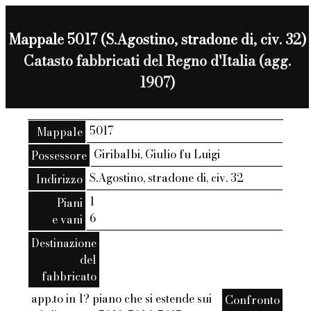
Mappale 5017 (S.Agostino, stradone di, civ. 32)
Catasto fabbricati del Regno d'Italia (agg.
1907)
5017
Mappale
Giribalbi, Giulio fu Luigi
Possessore
S.Agostino, stradone di, civ. 32
Indirizzo
1
Piani
6
e vani
Destinazione
del
fabbricato
app.to in 1? piano che si estende sui
Confronto