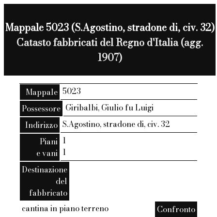
Mappale 5023 (S.Agostino, stradone di, civ. 32)
Catasto fabbricati del Regno d'Italia (agg.
1907)
5023
Mappale
Giribalbi, Giulio fu Luigi
Possessore
S.Agostino, stradone di, civ. 32
Indirizzo
1
Piani
1
e vani
Destinazione
del
fabbricato
cantina in piano terreno
Confronto