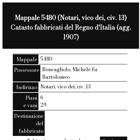
Mappale 5480 (Notari, vico dei, civ. 13)
Catasto fabbricati del Regno d'Italia (agg.
1907)
5480
Mappale
Roncagliolo, Michele fu
Possessore
Bartolomeo
Notari, vico dei, civ. 13
Indirizzo
6
Piani
29
e vani
Destinazione
del
fabbricato