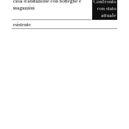
casa d'abitazione con botteghe e
Confronto
magazzini
con stato
attuale
esistente