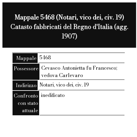
Mappale 5468 (Notari, vico dei, civ. 19)
Catasto fabbricati del Regno d'Italia (agg.
1907)
5468
Mappale
Cevasco Antonietta fu Francesco;
Possessore
vedova Carlevaro
Notari, vico dei, civ. 19
Indirizzo
inedificato
Confronto
con stato
attuale