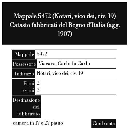
Mappale 5472 (Notari, vico dei, civ. 19)
Catasto fabbricati del Regno d'Italia (agg.
1907)
5472
Mappale
Viacava, Carlo fu Carlo
Possessore
Notari, vico dei, civ. 19
Indirizzo
2
Piani
2
e vani
Destinazione
del
fabbricato
camera in 1? e 2? piano
Confronto