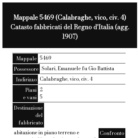
Mappale 5469 (Calabraghe, vico, civ. 4)
Catasto fabbricati del Regno d'Italia (agg.
1907)
5469
Mappale
Solari, Emanuele fu Gio Battista
Possessore
Calabraghe, vico, civ. 4
Indirizzo
2
Piani
5
e vani
Destinazione
del
fabbricato
abitazione in piano terreno e
Confronto