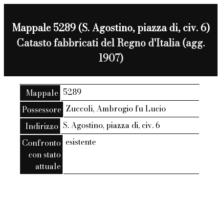
Mappale 5289 (S. Agostino, piazza di, civ. 6)
Catasto fabbricati del Regno d'Italia (agg.
1907)
5289
Mappale
Zuccoli, Ambrogio fu Lucio
Possessore
S. Agostino, piazza di, civ. 6
Indirizzo
esistente
Confronto
con stato
attuale