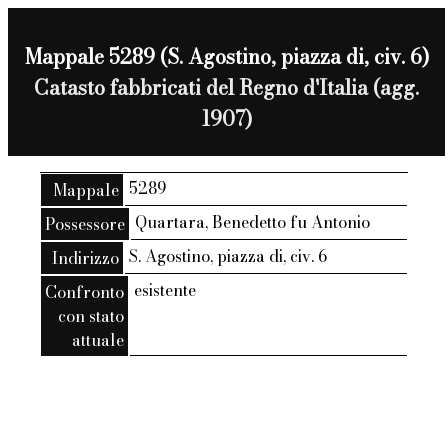
Mappale 5289 (S. Agostino, piazza di, civ. 6)
Catasto fabbricati del Regno d'Italia (agg.
1907)
5289
Mappale
Quartara, Benedetto fu Antonio
Possessore
S. Agostino, piazza di, civ. 6
Indirizzo
esistente
Confronto
con stato
attuale