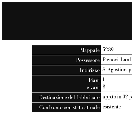
5289
Mappale
Pienovi, Lan
Possessore
S. Agostino, pi
Indirizzo
1
Piani
8
e vani
app.to in 3? 
Destinazione del fabbricato
esistente
Confronto con stato attuale