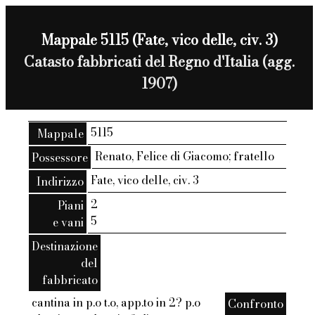
Mappale 5115 (Fate, vico delle, civ. 3)
Catasto fabbricati del Regno d'Italia (agg.
1907)
5115
Mappale
Renato, Felice di Giacomo; fratello
Possessore
Fate, vico delle, civ. 3
Indirizzo
2
Piani
5
e vani
Destinazione
del
fabbricato
cantina in p.o t.o, app.to in 2? p.o
Confronto