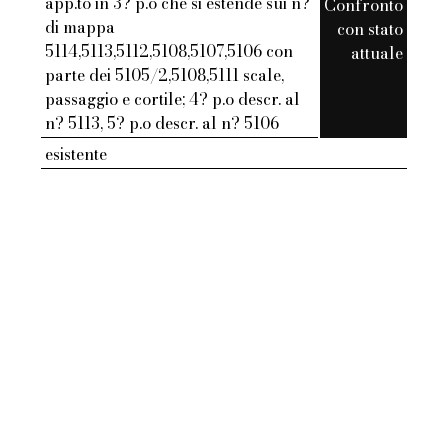
app.to in 3? p.o che si estende sui n?
Confronto
di mappa
con stato
5114,5113,5112,5108,5107,5106 con
attuale
parte dei 5105/2,5108,5111 scale,
passaggio e cortile; 4? p.o descr. al
n? 5113, 5? p.o descr. al n? 5106
esistente