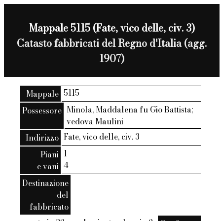
Mappale 5115 (Fate, vico delle, civ. 3)
Catasto fabbricati del Regno d'Italia (agg.
1907)
5115
Mappale
Minola, Maddalena fu Gio Battista;
Possessore
vedova Maulini
Fate, vico delle, civ. 3
Indirizzo
1
Piani
4
e vani
Destinazione
del
fabbricato