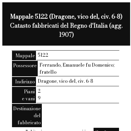
Mappale 5122 (Dragone, vico del, civ. 6-8)
Catasto fabbricati del Regno d'Italia (agg.
1907)
5122
Mappale
Ferrando, Emanuele fu Domenico;
Possessore
fratello
Dragone, vico del, civ. 6-8
Indirizzo
2
Piani
9
e vani
Destinazione
del
fabbricato