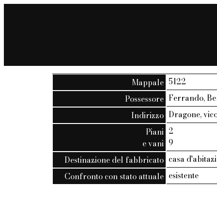
5122
Mappale
Ferrando, Be
Possessore
Dragone, vico 
Indirizzo
2
Piani
9
e vani
casa d'abitaz
Destinazione del fabbricato
esistente
Confronto con stato attuale