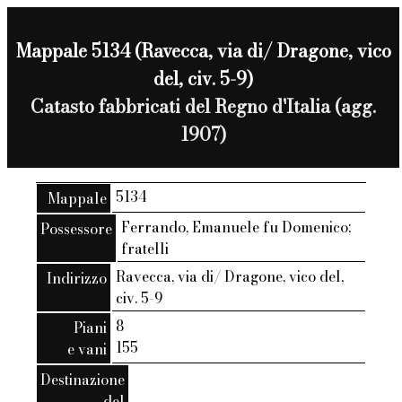
Mappale 5134 (Ravecca, via di/ Dragone, vico
del, civ. 5-9)
Catasto fabbricati del Regno d'Italia (agg.
1907)
5134
Mappale
Ferrando, Emanuele fu Domenico;
Possessore
fratelli
Ravecca, via di/ Dragone, vico del,
Indirizzo
civ. 5-9
8
Piani
155
e vani
Destinazione
del