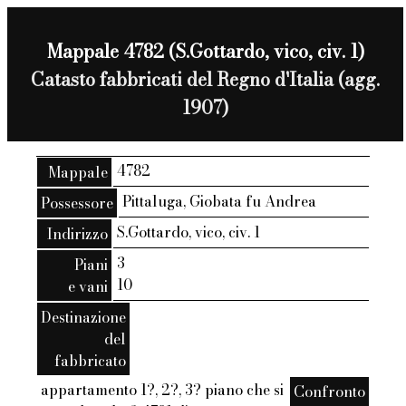
Mappale 4782 (S.Gottardo, vico, civ. 1)
Catasto fabbricati del Regno d'Italia (agg.
1907)
4782
Mappale
Pittaluga, Giobata fu Andrea
Possessore
S.Gottardo, vico, civ. 1
Indirizzo
3
Piani
10
e vani
Destinazione
del
fabbricato
appartamento 1?, 2?, 3? piano che si
Confronto